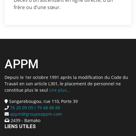
Décès d’un ascendant en ligne directe, d’un
frère ou d’une sœur.
APPM
Depuis le 1er octobre 1991 après la modification du Code du
Travail en son article L301, le placement de personnel ne
constitue plus le seul
Lire plus...
Sangarebougou, rue 110, Porte 39
76 20 09 09 / 79 48 88 88
appm@groupeappm.com
2439 - Bamako
LIENS UTILES