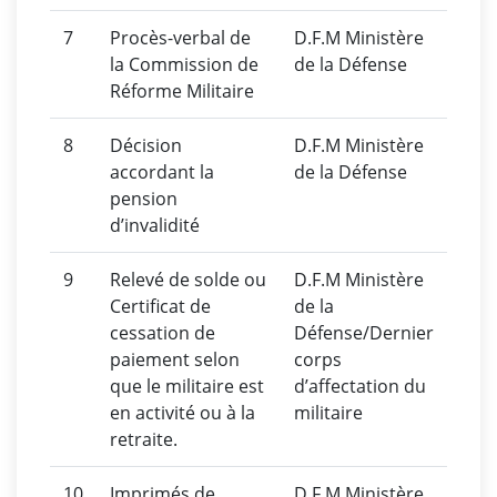
7
Procès-verbal de
D.F.M Ministère
la Commission de
de la Défense
Réforme Militaire
8
Décision
D.F.M Ministère
accordant la
de la Défense
pension
d’invalidité
9
Relevé de solde ou
D.F.M Ministère
Certificat de
de la
cessation de
Défense/Dernier
paiement selon
corps
que le militaire est
d’affectation du
en activité ou à la
militaire
retraite.
10
Imprimés de
D.F.M Ministère