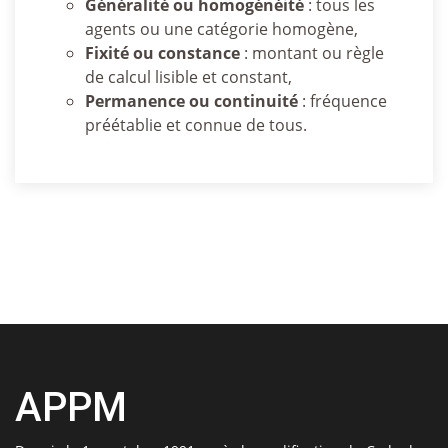
G
é
n
é
ralit
é
ou homog
é
n
é
it
é
: tous les
agents ou une catégorie homogène,
Fixit
é
ou constance
: montant ou règle
de calcul lisible et constant,
Permanence ou continuit
é
: fréquence
préétablie et connue de tous.
APPM