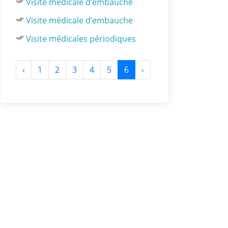
Visite médicale d’embauche
Visite médicale d’embauche
Visite médicales périodiques
‹
1
2
3
4
5
6
›