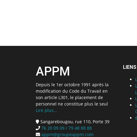
APPM
LIENS
Depuis le 1er octobre 1991 après la
modification du Code du Travail en
son article L301, le placement de
personnel ne constitue plus le seul
Lire plus...
Sangarebougou, rue 110, Porte 39
76 20 09 09 / 79 48 88 88
appm@groupeappm.com