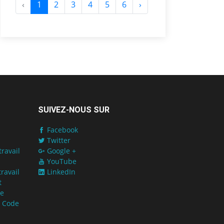
‹
1
2
3
4
5
6
›
SUIVEZ-NOUS SUR
Facebook
Twitter
ravail
Google +
YouTube
ravail
LinkedIn
t
de
u Code