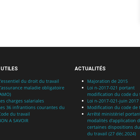
 UTILES
ACTUALITÉS
L’essentiel du droit du travail
Majoration de 2015
L’assurance maladie obligatoire
Loi n-2017-021 portant
(AMO)
modification du code du t
Les charges salariales
Loi n-2017-021-juin 2017
Les 36 infrantions courantes du
Modification du code de t
Code du travail
Arrêté ministériel portan
BON A SAVOIR
modalités d’application 
certaines dispositions d
du travail (27 déc.2024)