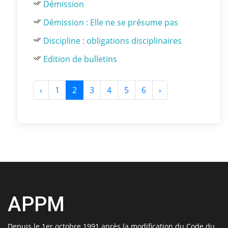
Démission
Démission : Elle ne se présume pas
Discipline : obligations disciplinaires
Edition de bulletins
‹
1
2
3
4
5
6
›
APPM
Depuis le 1er octobre 1991 après la modification du Code du